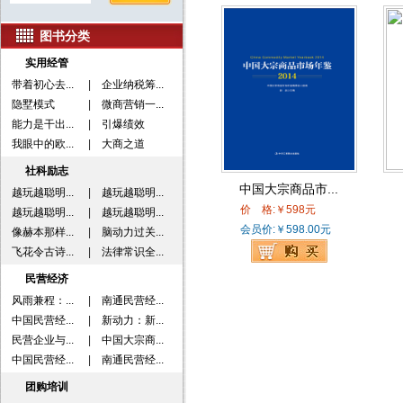
图书分类
实用经管
带着初心去...
|
企业纳税筹...
隐墅模式
|
微商营销一...
能力是干出...
|
引爆绩效
我眼中的欧...
|
大商之道
社科励志
中国大宗商品市...
越玩越聪明...
|
越玩越聪明...
价 格:￥598元
越玩越聪明...
|
越玩越聪明...
会员价:￥598.00元
像赫本那样...
|
脑动力过关...
飞花令古诗...
|
法律常识全...
民营经济
风雨兼程：...
|
南通民营经...
中国民营经...
|
新动力：新...
民营企业与...
|
中国大宗商...
中国民营经...
|
南通民营经...
团购培训