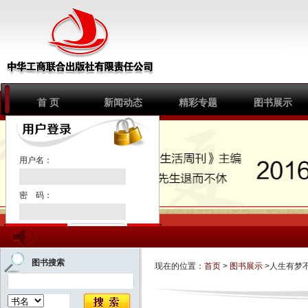
首 页
新闻动态
精彩专题
图书展示
1
2
3
用户名：
密 码：
注册新用户
图书搜索
现在的位置：
首页
>
图书展示
>人生有梦