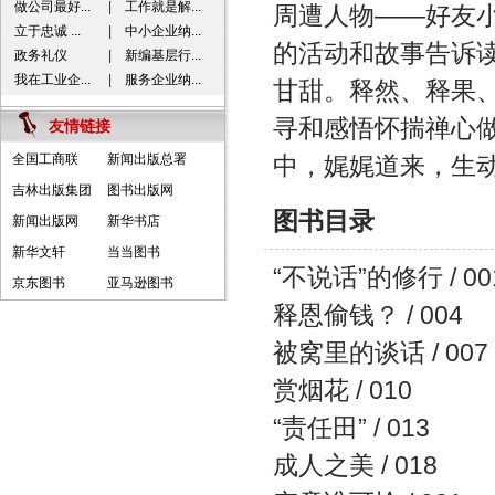
做公司最好...
|
工作就是解...
周遭人物——好友
立于忠诚 ...
|
中小企业纳...
的活动和故事告诉
政务礼仪
|
新编基层行...
我在工业企...
|
服务企业纳...
甘甜。释然、释果
寻和感悟怀揣禅心
友情链接
全国工商联
新闻出版总署
中，娓娓道来，生
吉林出版集团
图书出版网
图书目录
新闻出版网
新华书店
新华文轩
当当图书
“不说话”的修行 / 00
京东图书
亚马逊图书
释恩偷钱？ / 004
被窝里的谈话 / 007
赏烟花 / 010
“责任田” / 013
成人之美 / 018