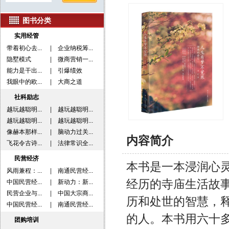
图书分类
实用经管
带着初心去...
|
企业纳税筹...
隐墅模式
|
微商营销一...
能力是干出...
|
引爆绩效
我眼中的欧...
|
大商之道
社科励志
越玩越聪明...
|
越玩越聪明...
越玩越聪明...
|
越玩越聪明...
像赫本那样...
|
脑动力过关...
内容简介
飞花令古诗...
|
法律常识全...
民营经济
本书是一本浸润心
风雨兼程：...
|
南通民营经...
经历的寺庙生活故
中国民营经...
|
新动力：新...
民营企业与...
|
中国大宗商...
历和处世的智慧，
中国民营经...
|
南通民营经...
的人。本书用六十
团购培训