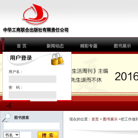
首 页
新闻动态
精彩专题
图书展示
1
2
3
用户名：
密 码：
注册新用户
图书搜索
现在的位置：
首页
>
图书展示
>把工作做