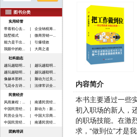
图书分类
实用经管
带着初心去...
|
企业纳税筹...
隐墅模式
|
微商营销一...
能力是干出...
|
引爆绩效
我眼中的欧...
|
大商之道
社科励志
越玩越聪明...
|
越玩越聪明...
越玩越聪明...
|
越玩越聪明...
像赫本那样...
|
脑动力过关...
内容简介
飞花令古诗...
|
法律常识全...
民营经济
本书主要通过一些
风雨兼程：...
|
南通民营经...
初入职场的新人，
中国民营经...
|
新动力：新...
民营企业与...
|
中国大宗商...
的职场技能。在激烈
中国民营经...
|
南通民营经...
求，“做到位”才是
团购培训