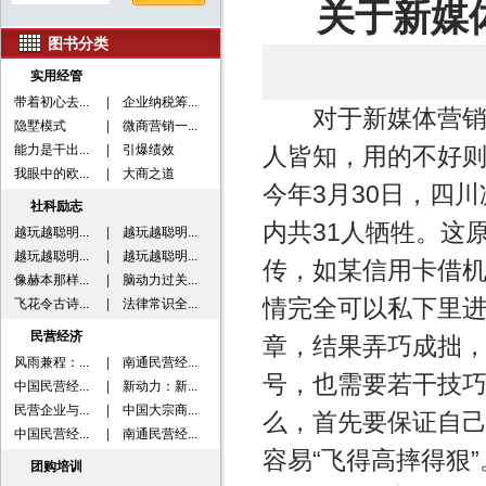
关于新媒
图书分类
实用经管
带着初心去...
|
企业纳税筹...
对于新媒体营销而
隐墅模式
|
微商营销一...
能力是干出...
|
引爆绩效
人皆知，用的不好则
我眼中的欧...
|
大商之道
今年3月30日，四
社科励志
内共31人牺牲。这
越玩越聪明...
|
越玩越聪明...
越玩越聪明...
|
越玩越聪明...
传，如某信用卡借
像赫本那样...
|
脑动力过关...
情完全可以私下里
飞花令古诗...
|
法律常识全...
民营经济
章，结果弄巧成拙，
风雨兼程：...
|
南通民营经...
号，也需要若干技巧
中国民营经...
|
新动力：新...
民营企业与...
|
中国大宗商...
么，首先要保证自
中国民营经...
|
南通民营经...
容易“飞得高摔得狠
团购培训