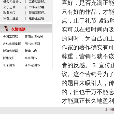
喜好，是否充满正
做公司最好...
|
工作就是解...
立于忠诚 ...
|
中小企业纳...
只有好的作品，才能获
政务礼仪
|
新编基层行...
我在工业企...
|
服务企业纳...
点，止于礼节 紧跟
实可以在短时间内
友情链接
全国工商联
新闻出版总署
的同时，为自己加
吉林出版集团
图书出版网
作家的著作确实有
新闻出版网
新华书店
尊重，营销号就不
新华文轩
当当图书
者的反感。 3. 
京东图书
亚马逊图书
议。这个营销号为
的题目来吸引人，
的，但也千万不能
才能真正长久地盈
本社